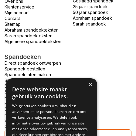
Geslaagd spandoek
Over ons
25 jaar spandoek
Klantenservice
50 jaar spandoek
Mijn account
Abraham spandoek
Contact
Sarah spandoek
Sitemap
Abraham spandoekteksten
Sarah spandoekteksten
Algemene spandoekteksten
Spandoeken
Direct spandoek ontwerpen
Spandoek bestellen
Spandoek laten maken
Spandoek bedrukken
×
Spandoek drukken
Deze website maakt
Spandoek ontwerpen
gebruik van cookies.
Foto spandoek
Bouwhek spandoek
We gebruiken cookies om inhoud en
Spandoek bedrukken
advertenties te personaliseren en om ons
morgen in huis
verkeer te analyseren. We delen ook
Welkom thuis spandoek
informatie over uw gebruik van onze site
Goedkope spandoeken
met onze advertentie- en analysepartners,
die deze kunnen combineren met andere