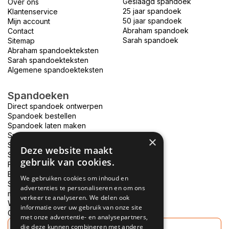
Geslaagd spandoek
Over ons
25 jaar spandoek
Klantenservice
50 jaar spandoek
Mijn account
Abraham spandoek
Contact
Sarah spandoek
Sitemap
Abraham spandoekteksten
Sarah spandoekteksten
Algemene spandoekteksten
Spandoeken
Direct spandoek ontwerpen
Spandoek bestellen
Spandoek laten maken
Spandoek bedrukken
×
Spandoek drukken
Deze website maakt
Spandoek ontwerpen
gebruik van cookies.
Foto spandoek
Bouwhek spandoek
We gebruiken cookies om inhoud en
Spandoek bedrukken
advertenties te personaliseren en om ons
morgen in huis
verkeer te analyseren. We delen ook
Welkom thuis spandoek
informatie over uw gebruik van onze site
Goedkope spandoeken
met onze advertentie- en analysepartners,
die deze kunnen combineren met andere