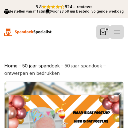
8.8
824+ reviews
Bestellen vanaf 1 stuk
Voor 23:59 uur besteld, volgende werkdag 
0
Home
-
50 jaar spandoek
-
50 jaar spandoek –
ontwerpen en bedrukken