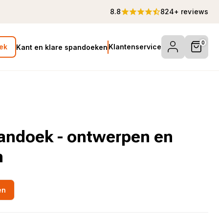
8.8
824+ reviews
0
Klantenservice
ek
Kant en klare spandoeken
pandoek - ontwerpen en
n
en