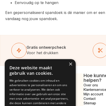
Eenvoudig op te hangen
Een gepersonaliseerd spandoek is dé manier om er een 
vandaag nog jouw spandoek.
Gratis ontwerpcheck
Voor het drukken
×
Deze website maakt
gebruik van cookies.
Hoe kunne
helpen?
We gebruiken cookies om inhoud en
Hulp bij ontwerp?
advertenties te personaliseren en om ons
Over ons
Bekijk onze kant en klare
verkeer te analyseren. We delen ook
Klantenservic
spandoek ontwerpen
informatie over uw gebruik van onze site
Mijn account
met onze advertentie- en analysepartners,
Contact
die deze kunnen combineren met andere
Sitemap