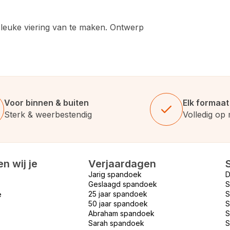
leuke viering van te maken.
Ontwerp
Voor binnen & buiten
Elk formaat
Sterk & weerbestendig
Volledig op
n wij je
Verjaardagen
Jarig spandoek
D
Geslaagd spandoek
S
25 jaar spandoek
S
e
50 jaar spandoek
S
Abraham spandoek
S
Sarah spandoek
S