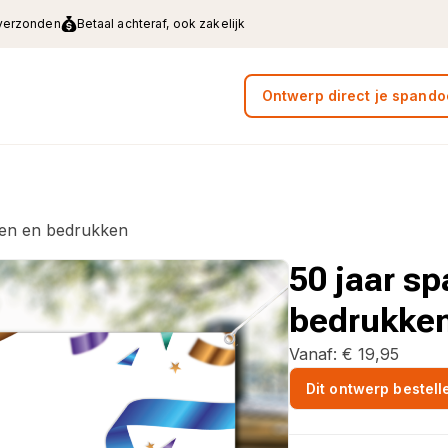
 verzonden
Betaal achteraf, ook zakelijk
Ontwerp direct je spando
pen en bedrukken
50 jaar s
bedrukke
Vanaf:
€
19,95
Dit ontwerp bestell