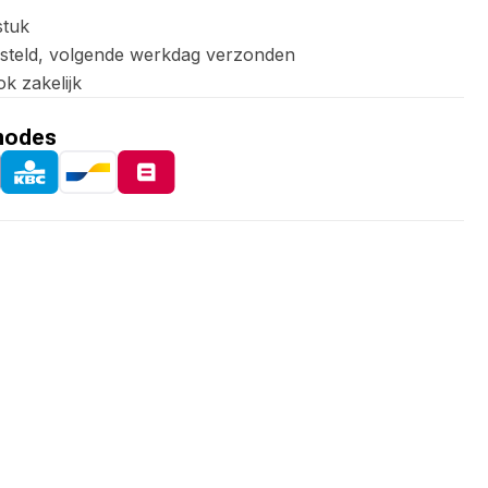
stuk
esteld, volgende werkdag verzonden
ok zakelijk
hodes