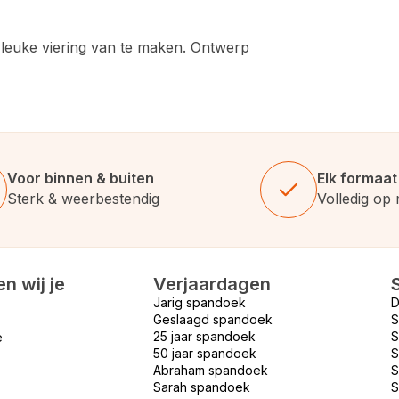
leuke viering van te maken.
Ontwerp
Voor binnen & buiten
Elk formaat
Sterk & weerbestendig
Volledig op
n wij je
Verjaardagen
Jarig spandoek
D
Geslaagd spandoek
S
25 jaar spandoek
S
e
50 jaar spandoek
S
Abraham spandoek
S
Sarah spandoek
S