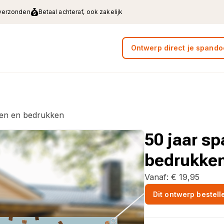
 verzonden
Betaal achteraf, ook zakelijk
Ontwerp direct je spando
pen en bedrukken
50 jaar s
bedrukke
Vanaf:
€
19,95
Dit ontwerp bestell