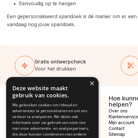
Eenvoudig op te hangen
Een gepersonaliseerd spandoek is dé manier om er een 
vandaag nog jouw spandoek.
Gratis ontwerpcheck
Voor het drukken
×
Deze website maakt
gebruik van cookies.
Hoe kunne
helpen?
We gebruiken cookies om inhoud en
Hulp bij ontwerp?
advertenties te personaliseren en om ons
Over ons
Bekijk onze kant en klare
verkeer te analyseren. We delen ook
Klantenservic
spandoek ontwerpen
informatie over uw gebruik van onze site
Mijn account
met onze advertentie- en analysepartners,
Contact
die deze kunnen combineren met andere
Sitemap