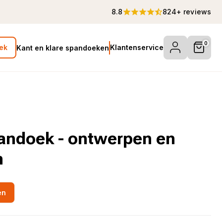
8.8
824+ reviews
0
Klantenservice
ek
Kant en klare spandoeken
pandoek - ontwerpen en
n
en