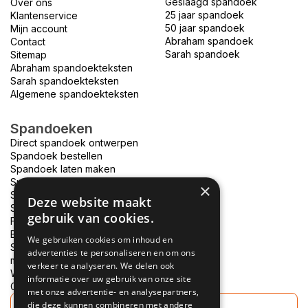
Geslaagd spandoek
Over ons
25 jaar spandoek
Klantenservice
50 jaar spandoek
Mijn account
Abraham spandoek
Contact
Sarah spandoek
Sitemap
Abraham spandoekteksten
Sarah spandoekteksten
Algemene spandoekteksten
Spandoeken
Direct spandoek ontwerpen
Spandoek bestellen
Spandoek laten maken
Spandoek bedrukken
×
Spandoek drukken
Deze website maakt
Spandoek ontwerpen
gebruik van cookies.
Foto spandoek
Bouwhek spandoek
We gebruiken cookies om inhoud en
Spandoek bedrukken
advertenties te personaliseren en om ons
morgen in huis
verkeer te analyseren. We delen ook
Welkom thuis spandoek
informatie over uw gebruik van onze site
Goedkope spandoeken
met onze advertentie- en analysepartners,
die deze kunnen combineren met andere