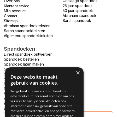
Geslaagd spandoek
Over ons
25 jaar spandoek
Klantenservice
50 jaar spandoek
Mijn account
Abraham spandoek
Contact
Sarah spandoek
Sitemap
Abraham spandoekteksten
Sarah spandoekteksten
Algemene spandoekteksten
Spandoeken
Direct spandoek ontwerpen
Spandoek bestellen
Spandoek laten maken
Spandoek bedrukken
×
Spandoek drukken
Deze website maakt
Spandoek ontwerpen
gebruik van cookies.
Foto spandoek
Bouwhek spandoek
We gebruiken cookies om inhoud en
Spandoek bedrukken
advertenties te personaliseren en om ons
morgen in huis
verkeer te analyseren. We delen ook
Welkom thuis spandoek
informatie over uw gebruik van onze site
Goedkope spandoeken
met onze advertentie- en analysepartners,
die deze kunnen combineren met andere