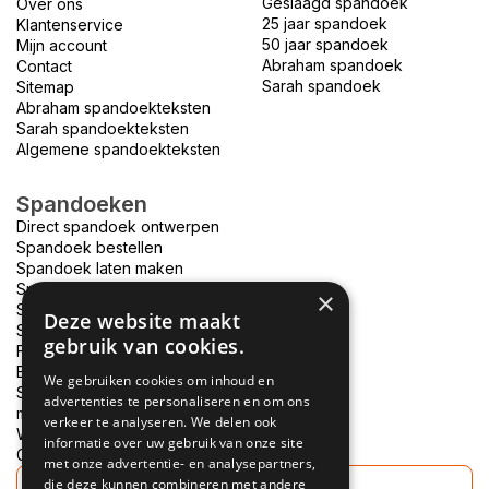
Geslaagd spandoek
Over ons
25 jaar spandoek
Klantenservice
50 jaar spandoek
Mijn account
Abraham spandoek
Contact
Sarah spandoek
Sitemap
Abraham spandoekteksten
Sarah spandoekteksten
Algemene spandoekteksten
Spandoeken
Direct spandoek ontwerpen
Spandoek bestellen
Spandoek laten maken
Spandoek bedrukken
×
Spandoek drukken
Deze website maakt
Spandoek ontwerpen
gebruik van cookies.
Foto spandoek
Bouwhek spandoek
We gebruiken cookies om inhoud en
Spandoek bedrukken
advertenties te personaliseren en om ons
morgen in huis
verkeer te analyseren. We delen ook
Welkom thuis spandoek
informatie over uw gebruik van onze site
Goedkope spandoeken
met onze advertentie- en analysepartners,
die deze kunnen combineren met andere